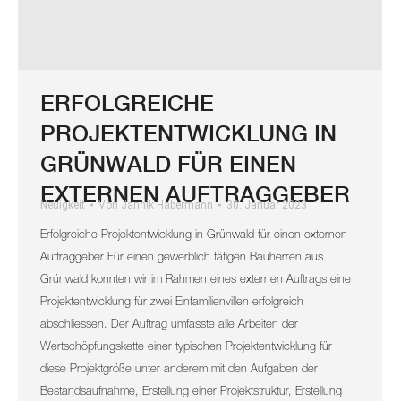
ERFOLGREICHE
PROJEKTENTWICKLUNG IN
GRÜNWALD FÜR EINEN
EXTERNEN AUFTRAGGEBER
Neuigkeit
Von
Jannik Habermann
30. Januar 2023
Erfolgreiche Projektentwicklung in Grünwald für einen externen
Auftraggeber Für einen gewerblich tätigen Bauherren aus
Grünwald konnten wir im Rahmen eines externen Auftrags eine
Projektentwicklung für zwei Einfamilienvillen erfolgreich
abschliessen. Der Auftrag umfasste alle Arbeiten der
Wertschöpfungskette einer typischen Projektentwicklung für
diese Projektgröße unter anderem mit den Aufgaben der
Bestandsaufnahme, Erstellung einer Projektstruktur, Erstellung