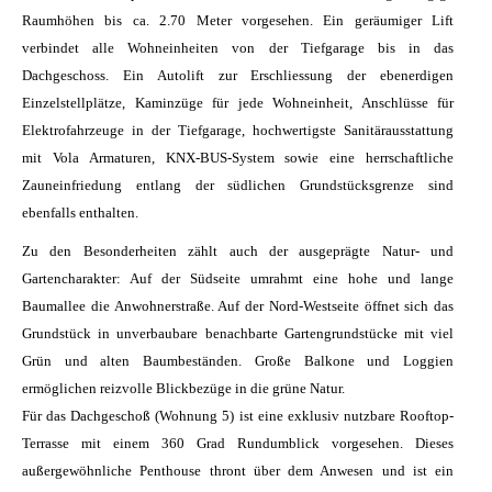
Raumhöhen bis ca. 2.70 Meter vorgesehen. Ein geräumiger Lift
verbindet alle Wohneinheiten von der Tiefgarage bis in das
Dachgeschoss. Ein Autolift zur Erschliessung der ebenerdigen
Einzelstellplätze, Kaminzüge für jede Wohneinheit, Anschlüsse für
Elektrofahrzeuge in der Tiefgarage, hochwertigste Sanitärausstattung
mit Vola Armaturen, KNX-BUS-System sowie eine herrschaftliche
Zauneinfriedung entlang der südlichen Grundstücksgrenze sind
ebenfalls enthalten.
Zu den Besonderheiten zählt auch der ausgeprägte Natur- und
Gartencharakter: Auf der Südseite umrahmt eine hohe und lange
Baumallee die Anwohnerstraße. Auf der Nord-Westseite öffnet sich das
Grundstück in unverbaubare benachbarte Gartengrundstücke mit viel
Grün und alten Baumbeständen. Große Balkone und Loggien
ermöglichen reizvolle Blickbezüge in die grüne Natur.
Für das Dachgeschoß (Wohnung 5) ist eine exklusiv nutzbare Rooftop-
Terrasse mit einem 360 Grad Rundumblick vorgesehen. Dieses
außergewöhnliche Penthouse thront über dem Anwesen und ist ein