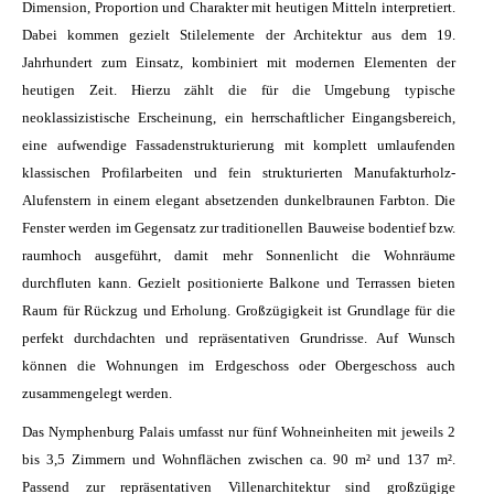
Dimension, Proportion und Charakter mit heutigen Mitteln interpretiert.
Anmelden
Dabei kommen gezielt Stilelemente der Architektur aus dem 19.
Jahrhundert zum Einsatz, kombiniert mit modernen Elementen der
heutigen Zeit. Hierzu zählt die für die Umgebung typische
neoklassizistische Erscheinung, ein herrschaftlicher Eingangsbereich,
eine aufwendige Fassadenstrukturierung mit komplett umlaufenden
klassischen Profilarbeiten und fein strukturierten Manufakturholz-
Alufenstern in einem elegant absetzenden dunkelbraunen Farbton. Die
Fenster werden im Gegensatz zur traditionellen Bauweise bodentief bzw.
raumhoch ausgeführt, damit mehr Sonnenlicht die Wohnräume
durchfluten kann. Gezielt positionierte Balkone und Terrassen bieten
Raum für Rückzug und Erholung. Großzügigkeit ist Grundlage für die
perfekt durchdachten und repräsentativen Grundrisse. Auf Wunsch
können die Wohnungen im Erdgeschoss oder Obergeschoss auch
zusammengelegt werden.
Das Nymphenburg Palais umfasst nur fünf Wohneinheiten mit jeweils 2
bis 3,5 Zimmern und Wohnflächen zwischen ca. 90 m² und 137 m².
Passend zur repräsentativen Villenarchitektur sind großzügige