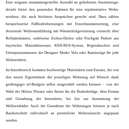
Eine sorgsam zusammen­­gestellte Aus­wahl an gehobenen Aus­­stattungs­
details bietet den pass­enden Rahmen für eine repräsen­tative Wohn­
residenz, die auch höchsten Ansprüchen gerecht wird. Dazu zählen
beispielsweise Fußbodenheizungen mit Einzelraumsteuerung, eine
dezentrale Wohnraumlüftung mit Wärmerückgewinnung versteckt über
Rolladenkästen, wahlweise Eichen-Dielen oder Fischgrät Parkett aus
bayrischer Manufakturware, KNX-BUS-System, Regen­duschen und
Unterputz­armaturen der Designer Marke Vola oder Kamin­züge für jede
Wohneinheit,
Im Innenbereich kommen hochwertige Materialien zum Einsatz, die von
den neuen Eigentümern der jeweiligen Wohnung auf Wunsch dank
großzügiger m²-Budgets selbst ausgewählt werden können – von der
Wahl der Hölzer, Fliesen oder Steine für die Bodenbeläge, über Format
und Gestaltung der Innentüren, bis hin zur Ausstattung der
Wellnessbäder. Auch die Grundrisse der Wohnungen können je nach
Baufortschritt individuell an persönliche Wohnwünsche angepasst
werden.