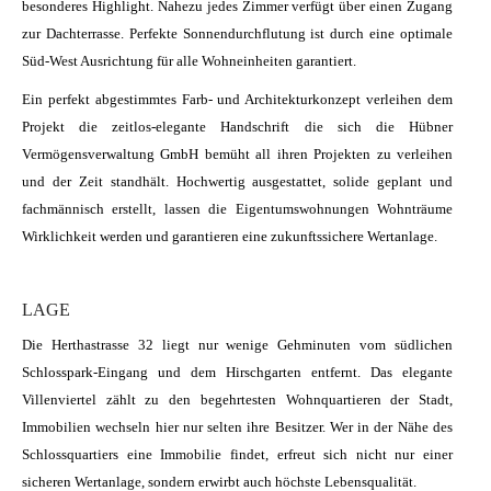
besonderes Highlight. Nahezu jedes Zimmer verfügt über einen Zugang
zur Dachterrasse. Perfekte Sonnendurchflutung ist durch eine optimale
Süd-West Ausrichtung für alle Wohneinheiten garantiert.
Ein perfekt abgestimmtes Farb- und Architekturkonzept verleihen dem
Projekt die zeitlos-elegante Handschrift die sich die Hübner
Vermögensverwaltung GmbH bemüht all ihren Projekten zu verleihen
und der Zeit standhält. Hochwertig ausgestattet, solide geplant und
fachmännisch erstellt, lassen die Eigentumswohnungen Wohnträume
Wirklichkeit werden und garantieren eine zukunftssichere Wertanlage.
LAGE
Die Herthastrasse 32 liegt nur wenige Gehminuten vom südlichen
Schlosspark-Eingang und dem Hirschgarten entfernt. Das elegante
Villenviertel zählt zu den begehrtesten Wohnquartieren der Stadt,
Immobilien wechseln hier nur selten ihre Besitzer. Wer in der Nähe des
Schlossquartiers eine Immobilie findet, erfreut sich nicht nur einer
sicheren Wertanlage, sondern erwirbt auch höchste Lebensqualität.