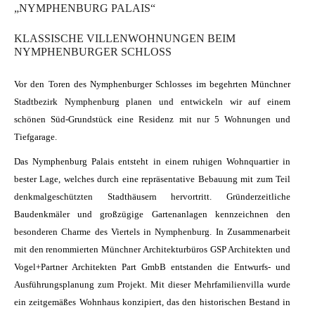
„NYMPHENBURG PALAIS“
NEWSLETTER
KLASSISCHE VILLENWOHNUNGEN BEIM
NYMPHENBURGER SCHLOSS
Vor den Toren des Nymphenburger Schlosses im begehrten Münchner
Erhalten Sie exklusive Einblicke zu unseren neuen Immobilien
Stadtbezirk Nymphenburg planen und entwickeln wir auf einem
und den aktuellsten Neuigkeiten der Hübner
Vermögensverwaltung GmbH
schönen Süd-Grundstück eine Residenz mit nur 5 Wohnungen und
Tiefgarage.
Um Ihre Anmeldung abzuschließen, klicken Sie bitte auf den
Das Nymphenburg Palais entsteht in einem ruhigen Wohnquartier in
Aktivierungslink in der E-Mail, die wir Ihnen nachfolgend
zusenden.
bester Lage, welches durch eine repräsentative Bebauung mit zum Teil
denkmalgeschützten Stadthäusern hervortritt. Gründerzeitliche
Baudenkmäler und großzügige Gartenanlagen kennzeichnen den
besonderen Charme des Viertels in Nymphenburg. In Zusammenarbeit
mit den renommierten Münchner Architekturbüros GSP Architekten und
Vogel+Partner Architekten Part GmbB entstanden die Entwurfs- und
Ausführungsplanung zum Projekt. Mit dieser Mehrfamilienvilla wurde
ein zeitgemäßes Wohnhaus konzipiert, das den historischen Bestand in