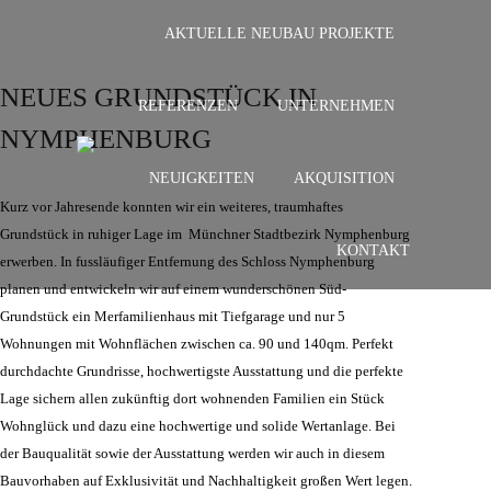
AKTUELLE NEUBAU PROJEKTE
NEUES GRUNDSTÜCK IN
REFERENZEN
UNTERNEHMEN
NYMPHENBURG
NEUIGKEITEN
AKQUISITION
Kurz vor Jahresende konnten wir ein weiteres, traumhaftes
Grundstück in ruhiger Lage im Münchner Stadtbezirk Nymphenburg
KONTAKT
erwerben. In fussläufiger Entfernung des Schloss Nymphenburg
planen und entwickeln wir auf einem wunderschönen Süd-
Grundstück ein Merfamilienhaus mit Tiefgarage und nur 5
Wohnungen mit Wohnflächen zwischen ca. 90 und 140qm. Perfekt
durchdachte Grundrisse, hochwertigste Ausstattung und die perfekte
Lage sichern allen zukünftig dort wohnenden Familien ein Stück
Wohnglück und dazu eine hochwertige und solide Wertanlage. Bei
der Bauqualität sowie der Ausstattung werden wir auch in diesem
Bauvorhaben auf Exklusivität und Nachhaltigkeit großen Wert legen.