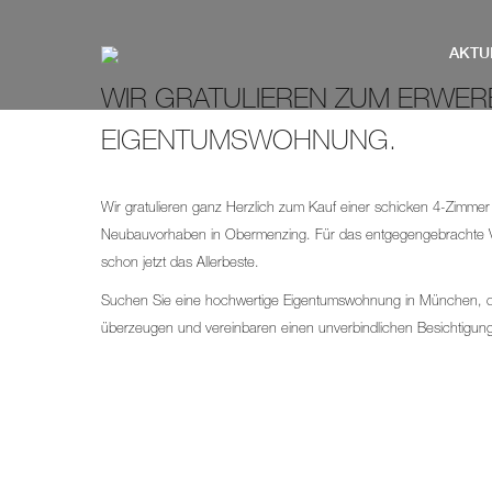
AKTU
WIR GRATULIEREN ZUM ERWER
EIGENTUMSWOHNUNG.
Wir gratulieren ganz Herzlich zum Kauf einer schicken 4-Zimmer
Neubauvorhaben in Obermenzing. Für das entgegengebrachte V
schon jetzt das Allerbeste.
Suchen Sie eine hochwertige Eigentumswohnung in München, di
überzeugen und vereinbaren einen unverbindlichen Besichtigungs